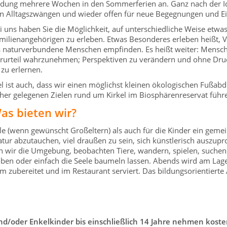
ldung mehrere Wochen in den Sommerferien an. Ganz nach der Ide
n Alltagszwängen und wieder offen für neue Begegnungen und Ei
i uns haben Sie die Möglichkeit, auf unterschiedliche Weise etw
milienangehörigen zu erleben. Etwas Besonderes erleben heißt, 
s naturverbundene Menschen empfinden. Es heißt weiter: Mensc
rurteil wahrzunehmen; Perspektiven zu verändern und ohne Dru
, zu erlernen.
el ist auch, dass wir einen möglichst kleinen ökologischen Fußabd
her gelegenen Zielen rund um Kirkel im Biosphärenreservat führ
as bieten wir?
eile (wenn gewünscht Großeltern) als auch für die Kinder ein gem
atur abzutauchen, viel draußen zu sein, sich künstlerisch auszu
ir die Umgebung, beobachten Tiere, wandern, spielen, suchen 
ben oder einfach die Seele baumeln lassen. Abends wird am Lag
zubereitet und im Restaurant serviert. Das bildungsorientierte 
d/oder Enkelkinder bis einschließlich 14 Jahre nehmen kostenl