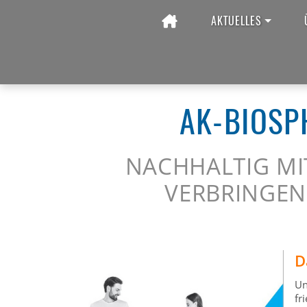
AKTUELLES
Startseite
Seminare im BZK
Biosphärensommer (F
AK-BIOSP
NACHHALTIG MI
VERBRINGEN 
D
Un
fr