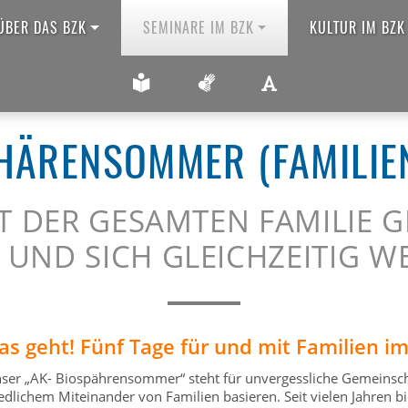
ÜBER DAS BZK
SEMINARE IM BZK
KULTUR IM BZK
ANSICHT VERGRÖ
amiliensommer)
LEICHTE SPRACHE
GEBÄRDENSPRACHE
HÄRENSOMMER (FAMILI
T DER GESAMTEN FAMILIE G
UND SICH GLEICHZEITIG W
as geht! Fünf Tage für und mit Familien i
ser „AK- Biospährensommer“ steht für unvergessliche Gemeinscha
iedlichem Miteinander von Familien basieren. Seit vielen Jahren bi