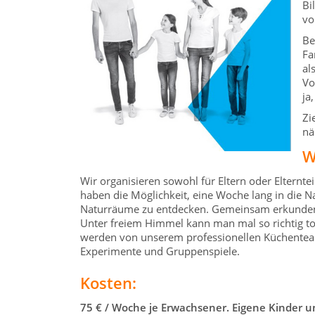
Bi
vo
Be
Fa
al
Vo
ja
Zi
nä
W
Wir organisieren sowohl für Eltern oder Elternt
haben die Möglichkeit, eine Woche lang in die N
Naturräume zu entdecken. Gemeinsam erkunden w
Unter freiem Himmel kann man mal so richtig to
werden von unserem professionellen Küchenteam 
Experimente und Gruppenspiele.
Kosten:
75 € / Woche je Erwachsener. Eigene Kinder un