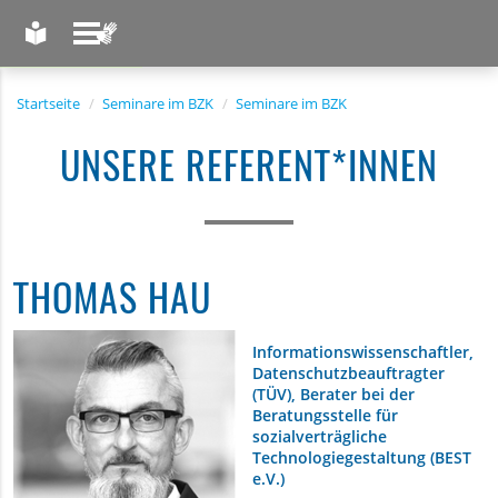
LEICHTE SPRACHE
GEBÄRDENSPRACHE
Startseite
Seminare im BZK
Seminare im BZK
UNSERE REFERENT*INNEN
THOMAS HAU
Informationswissenschaftler,
Datenschutzbeauftragter
(TÜV), Berater bei der
Beratungsstelle für
sozialverträgliche
Technologiegestaltung (BEST
e.V.)