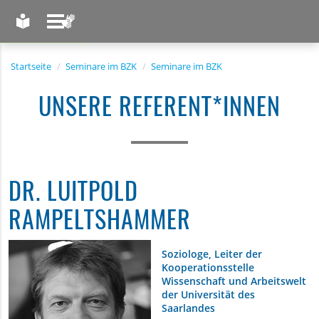
LEICHTE SPRACHE
GEBÄRDENSPRACHE
Startseite
Seminare im BZK
Seminare im BZK
UNSERE REFERENT*INNEN
DR. LUITPOLD
RAMPELTSHAMMER
Soziologe, Leiter der
Kooperationsstelle
Wissenschaft und Arbeitswelt
der Universität des
Saarlandes