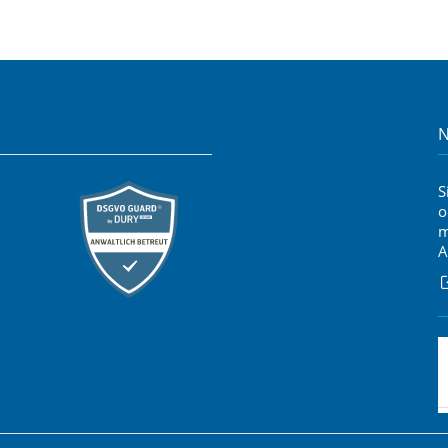
N
S
o
m
A