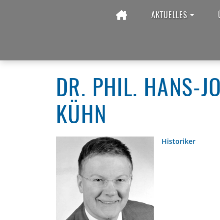
AKTUELLES
Startseite
Seminare im BZK
Seminare im BZK
DR. PHIL. HANS-J
KÜHN
Historiker