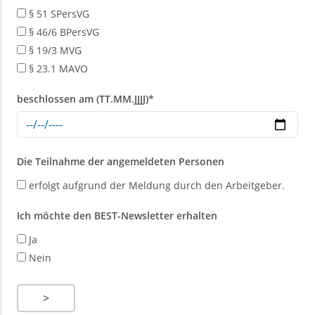
§ 51 SPersVG
§ 46/6 BPersVG
r
§ 19/3 MVG
§ 23.1 MAVO
beschlossen am (TT.MM.JJJJ)
*
Die Teilnahme der angemeldeten Personen
erfolgt aufgrund der Meldung durch den Arbeitgeber.
Ich möchte den BEST-Newsletter erhalten
Ja
Nein
>