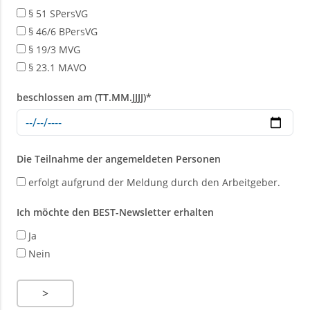
§ 51 SPersVG
§ 46/6 BPersVG
r
§ 19/3 MVG
§ 23.1 MAVO
beschlossen am (TT.MM.JJJJ)
*
Die Teilnahme der angemeldeten Personen
erfolgt aufgrund der Meldung durch den Arbeitgeber.
Ich möchte den BEST-Newsletter erhalten
Ja
Nein
>