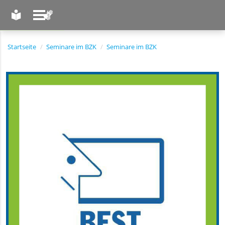
LEICHTE SPRACHE
GEBÄRDENSPRACHE
Startseite
Seminare im BZK
Seminare im BZK