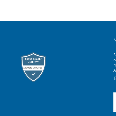
N
S
o
m
A